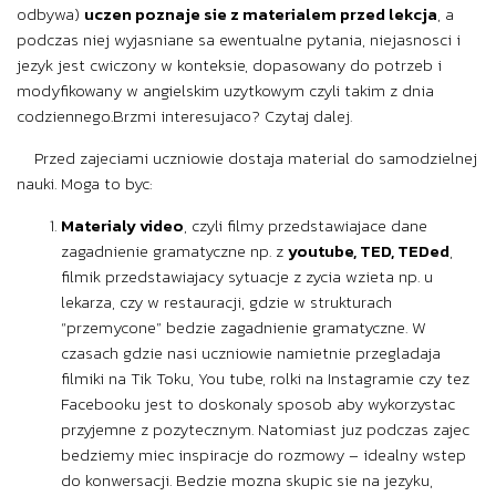
odbywa)
uczen poznaje sie z materialem przed lekcja
, a
podczas niej wyjasniane sa ewentualne pytania, niejasnosci i
jezyk jest cwiczony w konteksie, dopasowany do potrzeb i
modyfikowany w angielskim uzytkowym czyli takim z dnia
codziennego.Brzmi interesujaco? Czytaj dalej.
Przed zajeciami uczniowie dostaja material do samodzielnej
nauki. Moga to byc:
Materialy video
, czyli filmy przedstawiajace dane
zagadnienie gramatyczne np. z
youtube, TED, TEDed
,
filmik przedstawiajacy sytuacje z zycia wzieta np. u
lekarza, czy w restauracji, gdzie w strukturach
“przemycone” bedzie zagadnienie gramatyczne. W
czasach gdzie nasi uczniowie namietnie przegladaja
filmiki na Tik Toku, You tube, rolki na Instagramie czy tez
Facebooku jest to doskonaly sposob aby wykorzystac
przyjemne z pozytecznym. Natomiast juz podczas zajec
bedziemy miec inspiracje do rozmowy – idealny wstep
do konwersacji. Bedzie mozna skupic sie na jezyku,