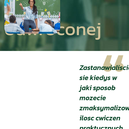
klasy
odwroconej
Zastanawialisci
sie kiedys w
jaki sposob
mozecie
zmaksymalizo
ilosc cwiczen
praktycznych