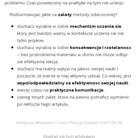
problemu. Czas poswiecony na praktyke na tym nie ucierpi.
Podsumowujac jakie sa
zalety
metody odwroconej?
sluchacz wyrabia w sobie
mechanizm uczenia sie
,
ktory jest bardzo wazny w kontekscie uczenia sie nie
tylko jezykow,
sluchacz wyrabia w sobie
konsekwencje i rzetelenosc
– bez przerobienia materialu w domu nie moze odbyc
sie efektywna lekcja,
sluchacz ma realny wplyw na jakosc swojej nauki i
poczucie, ze bierze w niej aktywny udzial. Co wiecej, jest
wspolodpowiedzialny za efektywnosc swojej nauki
,
wiecej czasu na
praktyczna komunikacje
,
szereg innych zalet, ktore na pewno potrafisz wymienic
po lekturze tego artykulu.
Kategoria:
Aktualności
• Autor: Patrycja Garstka • 2022-08-28
Podziel się tym artykułem