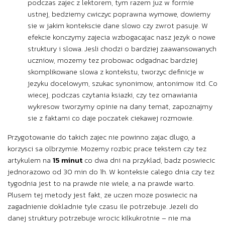
podczas zajec z lektorem, tym razem juz w formie
ustnej, bedziemy cwiczyc poprawna wymowe, dowiemy
sie w jakim kontekscie dane slowo czy zwrot pasuje. W
efekcie konczymy zajecia wzbogacajac nasz jezyk o nowe
struktury i slowa. Jesli chodzi o bardziej zaawansowanych
uczniow, mozemy tez probowac odgadnac bardziej
skomplikowane slowa z kontekstu, tworzyc definicje w
jezyku docelowym, szukac synonimow, antonimow itd. Co
wiecej, podczas czytania ksiazki, czy tez omawiania
wykresow tworzymy opinie na dany temat, zapoznajmy
sie z faktami co daje poczatek ciekawej rozmowie.
Przygotowanie do takich zajec nie powinno zajac dlugo, a
korzysci sa olbrzymie. Mozemy rozbic prace tekstem czy tez
artykulem na
15 minut
co dwa dni na przyklad, badz poswiecic
jednorazowo od 30 min do 1h. W konteksie calego dnia czy tez
tygodnia jest to na prawde nie wiele, a na prawde warto.
Plusem tej metody jest fakt, ze uczen moze poswiecic na
zagadnienie dokladnie tyle czasu ile potrzebuje. Jezeli do
danej struktury potrzebuje wrocic kilkukrotnie – nie ma