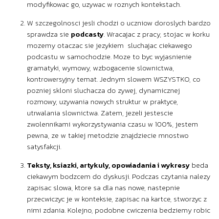
modyfikowac go, uzywac w roznych kontekstach.
W szczegolnosci jesli chodzi o uczniow doroslych bardzo
sprawdza sie
podcasty
. Wracajac z pracy, stojac w korku
mozemy otaczac sie jezykiem sluchajac ciekawego
podcastu w samochodzie. Moze to byc wyjasnienie
gramatyki, wymowy, wzbogacenie slownictwa,
kontrowersyjny temat. Jednym slowem WSZYSTKO, co
pozniej skloni sluchacza do zywej, dynamicznej
rozmowy, uzywania nowych struktur w praktyce,
utrwalania slownictwa. Zatem, jezeli jestescie
zwolennikami wykorzystywania czasu w 100%, jestem
pewna, ze w takiej metodzie znajdziecie mnostwo
satysfakcji.
Teksty, ksiazki, artykuly, opowiadania i wykresy
beda
ciekawym bodzcem do dyskusji. Podczas czytania nalezy
zapisac slowa, ktore sa dla nas nowe, nastepnie
przecwiczyc je w konteksie, zapisac na kartce, stworzyc z
nimi zdania. Kolejno, podobne cwiczenia bedziemy robic