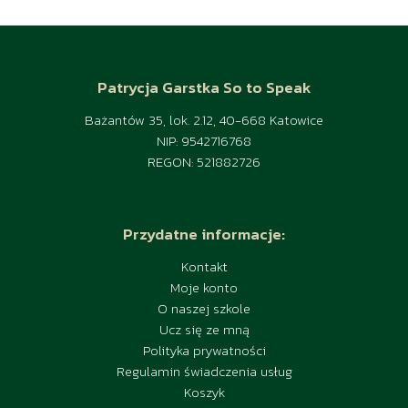
Patrycja Garstka So to Speak
Bażantów 35, lok. 2.12, 40-668 Katowice
NIP: 9542716768
REGON: 521882726
Przydatne informacje:
Kontakt
Moje konto
O naszej szkole
Ucz się ze mną
Polityka prywatności
Regulamin świadczenia usług
Koszyk