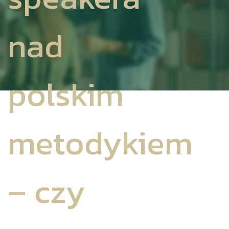
nad
polskim
metodykiem
– czy